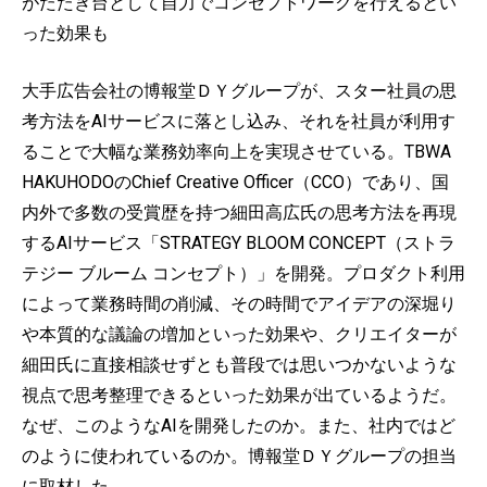
がたたき台として自力でコンセプトワークを行えるとい
った効果も
大手広告会社の博報堂ＤＹグループが、スター社員の思
考方法をAIサービスに落とし込み、それを社員が利用す
ることで大幅な業務効率向上を実現させている。TBWA
HAKUHODOのChief Creative Officer（CCO）であり、国
内外で多数の受賞歴を持つ細田高広氏の思考方法を再現
するAIサービス「STRATEGY BLOOM CONCEPT（ストラ
テジー ブルーム コンセプト）」を開発。プロダクト利用
によって業務時間の削減、その時間でアイデアの深堀り
や本質的な議論の増加といった効果や、クリエイターが
細田氏に直接相談せずとも普段では思いつかないような
視点で思考整理できるといった効果が出ているようだ。
なぜ、このようなAIを開発したのか。また、社内ではど
のように使われているのか。博報堂ＤＹグループの担当
に取材した。