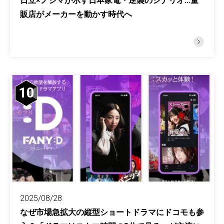
日立×ノジマが示す日本家電・逆襲のシナリオ…量
販店がメーカーを動かす時代へ
10
2025/08/28
なぜ市場急拡大の縦型ショートドラマにドコモも参