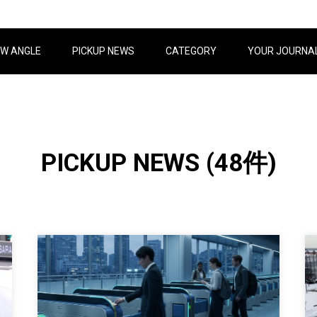
W ANGLE
PICKUP NEWS
CATEGORY
YOUR JOURNA
PICKUP NEWS
(48件)