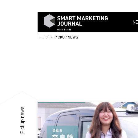
NE
トップ
PICKUP NEWS
Pickup news